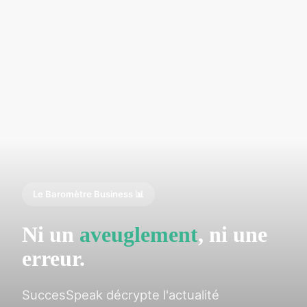
Le Baromètre Business 📊
Ni un
aveuglement
, ni une
erreur.
SuccesSpeak décrypte l'actualité