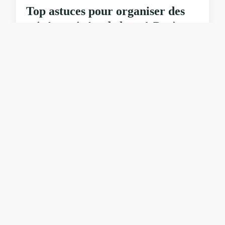
Top astuces pour organiser des
soirées privées de luxe à Paris
...
06/04/2026 07:24
8 min de lecture →
ACTU
Séminaire ou journée d’étude :