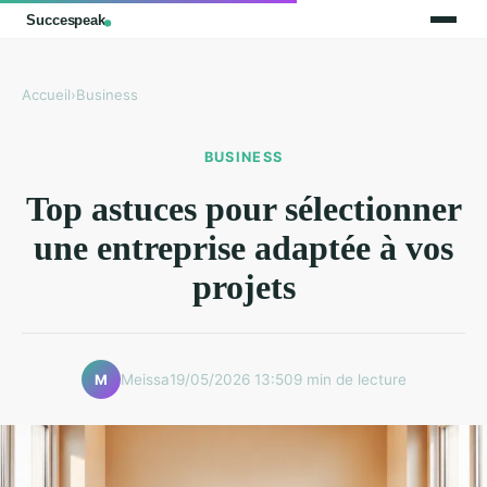
Accueil
›
Business
BUSINESS
Top astuces pour sélectionner
une entreprise adaptée à vos
projets
Meissa
19/05/2026 13:50
9 min de lecture
M