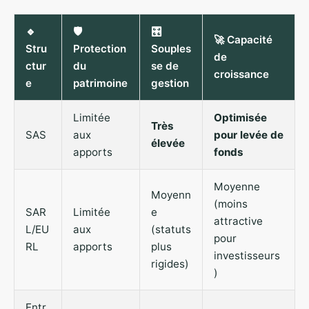
🔹
🛡️
🎛️
🚀 Capacité
Stru
Protection
Souples
de
ctur
du
se de
croissance
e
patrimoine
gestion
Limitée
Optimisée
Très
SAS
aux
pour levée de
élevée
apports
fonds
Moyenne
Moyenn
(moins
SAR
Limitée
e
attractive
L/EU
aux
(statuts
pour
RL
apports
plus
investisseurs
rigides)
)
Entr