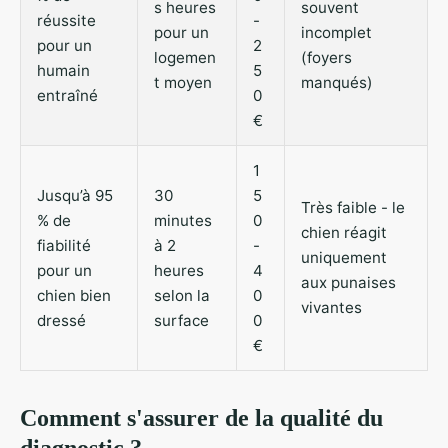
s heures
souvent
réussite
-
pour un
incomplet
pour un
2
logemen
(foyers
humain
5
t moyen
manqués)
entraîné
0
€
1
Jusqu’à 95
30
5
Très faible - le
% de
minutes
0
chien réagit
fiabilité
à 2
-
uniquement
pour un
heures
4
aux punaises
chien bien
selon la
0
vivantes
dressé
surface
0
€
Comment s'assurer de la qualité du