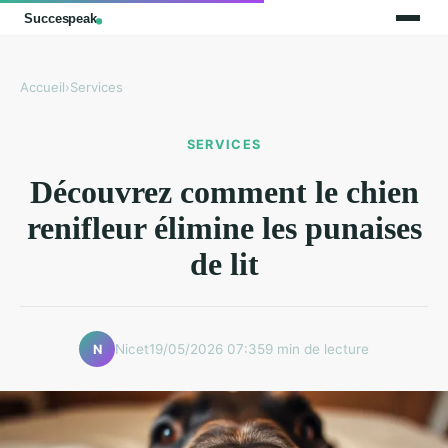
Accueil
›
Services
SERVICES
Découvrez comment le chien
renifleur élimine les punaises
de lit
Nicet
19/05/2026 07:35
9 min de lecture
N