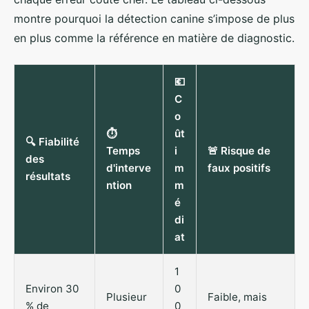
montre pourquoi la détection canine s’impose de plus
en plus comme la référence en matière de diagnostic.
💶
C
o
⏱️
ût
🔍 Fiabilité
Temps
i
🚨 Risque de
des
d'interve
m
faux positifs
résultats
ntion
m
é
di
at
1
Environ 30
0
Plusieur
Faible, mais
% de
0